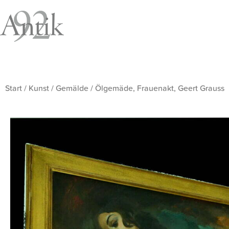
Start
/
Kunst
/
Gemälde
/ Ölgemäde, Frauenakt, Geert Grauss