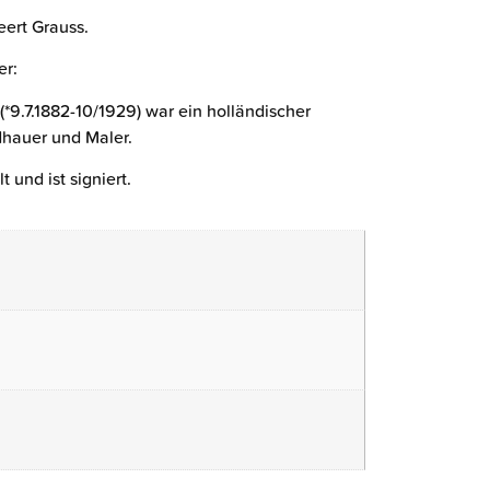
ert Grauss.
er:
(*9.7.1882-10/1929) war ein holländischer
ldhauer und Maler.
 und ist signiert.